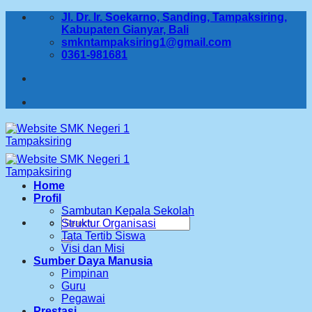
Skip
Jl. Dr. Ir. Soekarno, Sanding, Tampaksiring,
to
Kabupaten Gianyar, Bali
content
smkntampaksiring1@gmail.com
0361-981681
Home
Profil
Sambutan Kepala Sekolah
Search
Struktur Organisasi
for:
Tata Tertib Siswa
Visi dan Misi
Sumber Daya Manusia
Pimpinan
Guru
Pegawai
Prestasi