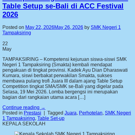
Table Setup se-Bali di ACC Festival
2026
Posted on
May 22, 2026
May 26, 2026
by
SMK Negeri 1
Tampaksiring
22
May
TAMPAKSIRING – Kompetensi kejuruan siswa-siswi SMK
Negeri 1 Tampaksiring (Smakta) kembali mendapat
pengakuan di tingkat provinsi. Kadek Ayu Dian Dharaswati
Kumara, siswi berbakat perwakilan Smakta, sukses
membawa pulang trofi Juara III dalam ajang Table Setup
Competition tingkat SMA/SMK se-Bali yang digelar pada
Selasa, 19 Mei 2026. Lomba bergengsi ini merupakan
bagian dari rangkaian utama acara […]
Continue reading
→
Posted in
Prestasi
|
Tagged
Juara
,
Perhotelan
,
SMK Negeri
1 Tampaksiring
,
Table Set-up
KEPALA SEKOLAH