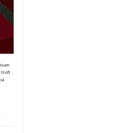
akuan
trofi
ba