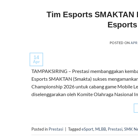
Tim Esports SMAKTAN Ra
Esports
POSTED ON
APRI
14
Apr
TAMPAKSIRING – Prestasi membanggakan kembali 
Esports SMAKTAN (Smakta) sukses mengamankan p
Championship 2026 untuk cabang game Mobile Lege
diselenggarakan oleh Komite Olahraga Nasional 
Posted in
Prestasi
|
Tagged
eSport
,
MLBB
,
Prestasi
,
SMK Neg