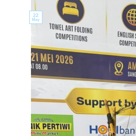
22
May