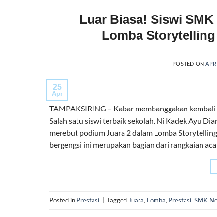
Luar Biasa! Siswi SMK 
Lomba Storytelling 
POSTED ON
APRI
25
Apr
TAMPAKSIRING – Kabar membanggakan kembali men
Salah satu siswi terbaik sekolah, Ni Kadek Ayu D
merebut podium Juara 2 dalam Lomba Storytelling
bergengsi ini merupakan bagian dari rangkaian acar
Posted in
Prestasi
|
Tagged
Juara
,
Lomba
,
Prestasi
,
SMK Neg