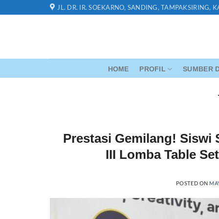
Skip
JL. DR. IR. SOEKARNO, SANDING, TAMPAKSIRING, 
to
content
HOME
PROFIL
SUMBER D
Prestasi Gemilang! Siswi
III Lomba Table Se
POSTED ON
MAY