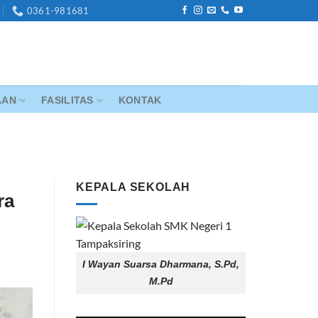
0361-981681
AAN
FASILITAS
KONTAK
G
KEPALA SEKOLAH
ra
I Wayan Suarsa Dharmana, S.Pd,
M.Pd