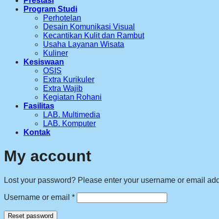
Prestasi
Program Studi
Perhotelan
Desain Komunikasi Visual
Kecantikan Kulit dan Rambut
Usaha Layanan Wisata
Kuliner
Kesiswaan
OSIS
Extra Kurikuler
Extra Wajib
Kegiatan Rohani
Fasilitas
LAB. Multimedia
LAB. Komputer
Kontak
My account
Lost your password? Please enter your username or email addre
Required
Username or email
*
Reset password