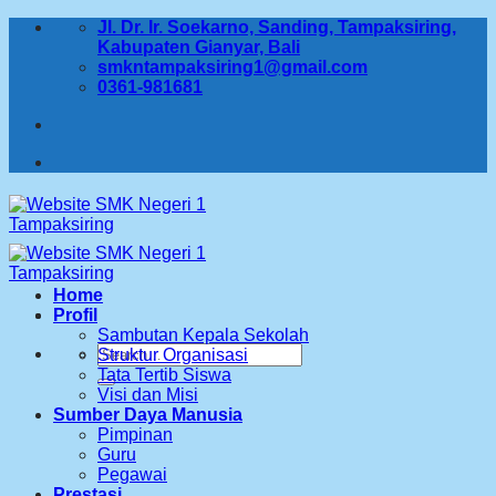
Skip
Jl. Dr. Ir. Soekarno, Sanding, Tampaksiring,
to
Kabupaten Gianyar, Bali
content
smkntampaksiring1@gmail.com
0361-981681
Home
Profil
Sambutan Kepala Sekolah
Search
Struktur Organisasi
for:
Tata Tertib Siswa
Visi dan Misi
Sumber Daya Manusia
Pimpinan
Guru
Pegawai
Prestasi