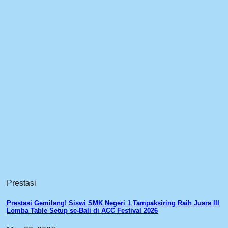
Prestasi
Prestasi Gemilang! Siswi SMK Negeri 1 Tampaksiring Raih Juara III
Lomba Table Setup se-Bali di ACC Festival 2026