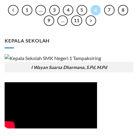
1
…
3
4
5
6
7
8
9
…
11
KEPALA SEKOLAH
I Wayan Suarsa Dharmana, S.Pd, M.Pd