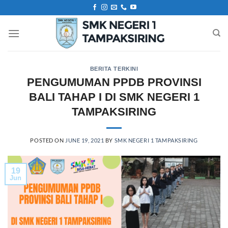
Skip
to
content
BERITA TERKINI
PENGUMUMAN PPDB PROVINSI
BALI TAHAP I DI SMK NEGERI 1
TAMPAKSIRING
POSTED ON
JUNE 19, 2021
BY
SMK NEGERI 1 TAMPAKSIRING
19
Jun