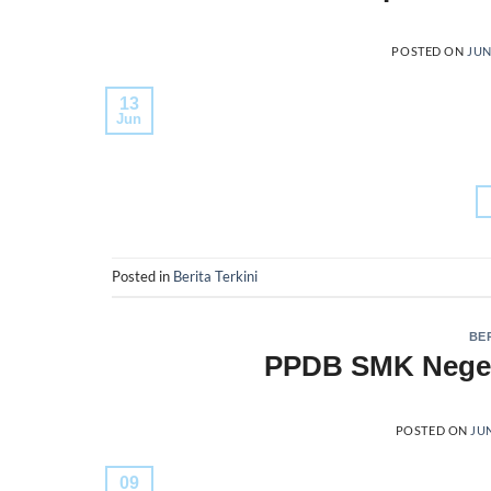
POSTED ON
JUN
13
Jun
Posted in
Berita Terkini
BE
PPDB SMK Negeri
POSTED ON
JUN
09