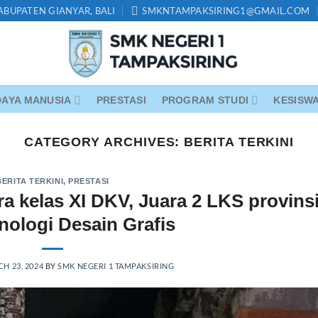
KABUPATEN GIANYAR, BALI
SMKNTAMPAKSIRING1@GMAIL.COM
AYA MANUSIA
PRESTASI
PROGRAM STUDI
KESISW
CATEGORY ARCHIVES:
BERITA TERKINI
BERITA TERKINI
,
PRESTASI
a kelas XI DKV, Juara 2 LKS provinsi
nologi Desain Grafis
H 23, 2024
BY
SMK NEGERI 1 TAMPAKSIRING