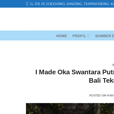
Skip
JL. DR. IR. SOEKARNO, SANDING, TAMPAKSIRING, 
to
content
HOME
PROFIL
SUMBER D
I Made Oka Swantara Putr
Bali Tek
POSTED ON
MARC