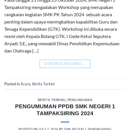
Tampaksiring mengadakan Workshop yang merupakan
rangkaian kegiatan SMK PK Tahun 2024 sebuah acara
penting dalam upaya meningkatkan kapabilitas Guru dan
Tenaga Kependidikan (GTK). Workshop ini dibuka secara
resmi oleh Kepala Bidang GTK, I Gede Ketut Seputera
Aryadi, S.E., yang mewakili Dinas Pendidikan Kepemudaan
dan Olahraga […]
CONTINUE READING
→
Posted in
Acara
,
Berita Terkini
BERITA TERKINI
,
PENGUMUMAN
PENGUMUMAN PPDB SMK NEGERI 1
TAMPAKSIRING 2024
POSTED ON
JULY 7, 2024
BY
SMK NEGERI 1 TAMPAKSIRING