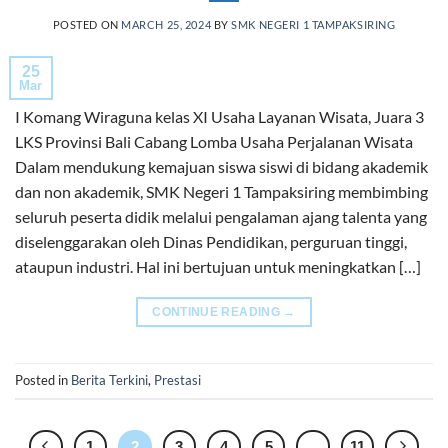
POSTED ON
MARCH 25, 2024
BY
SMK NEGERI 1 TAMPAKSIRING
25
Mar
I Komang Wiraguna kelas XI Usaha Layanan Wisata, Juara 3
LKS Provinsi Bali Cabang Lomba Usaha Perjalanan Wisata
Dalam mendukung kemajuan siswa siswi di bidang akademik
dan non akademik, SMK Negeri 1 Tampaksiring membimbing
seluruh peserta didik melalui pengalaman ajang talenta yang
diselenggarakan oleh Dinas Pendidikan, perguruan tinggi,
ataupun industri. Hal ini bertujuan untuk meningkatkan […]
CONTINUE READING
→
Posted in
Berita Terkini
,
Prestasi
1
2
3
4
5
…
11