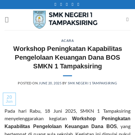
Skip
to
content
ACARA
Workshop Peningkatan Kapabilitas
Pengelolaan Keuangan Dana BOS
SMKN 1 Tampaksiring
POSTED ON
JUNE 20, 2025
BY
SMK NEGERI 1 TAMPAKSIRING
20
Jun
Pada hari Rabu, 18 Juni 2025, SMKN 1 Tampaksiring
menyelenggarakan kegiatan
Workshop Peningkatan
, yang
Kapabilitas Pengelolaan Keuangan Dana BOS
bertempat di ruang aula sekolah. Kegiatan ini dimulai pukul