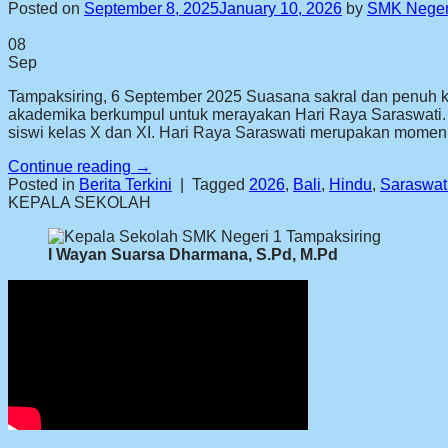
Posted on
September 8, 2025
January 10, 2026
by
SMK Negeri
08
Sep
Tampaksiring, 6 September 2025 Suasana sakral dan penuh k
akademika berkumpul untuk merayakan Hari Raya Saraswati. Ac
siswi kelas X dan XI. Hari Raya Saraswati merupakan momen 
Continue reading
→
Posted in
Berita Terkini
|
Tagged
2026
,
Bali
,
Hindu
,
Saraswat
KEPALA SEKOLAH
I Wayan Suarsa Dharmana, S.Pd, M.Pd