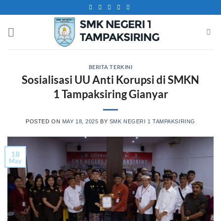
Skip
to
content
BERITA TERKINI
Sosialisasi UU Anti Korupsi di SMKN
1 Tampaksiring Gianyar
POSTED ON
MAY 18, 2025
BY
SMK NEGERI 1 TAMPAKSIRING
18
May