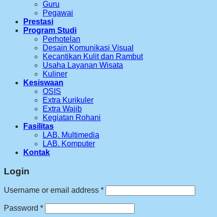
Guru
Pegawai
Prestasi
Program Studi
Perhotelan
Desain Komunikasi Visual
Kecantikan Kulit dan Rambut
Usaha Layanan Wisata
Kuliner
Kesiswaan
OSIS
Extra Kurikuler
Extra Wajib
Kegiatan Rohani
Fasilitas
LAB. Multimedia
LAB. Komputer
Kontak
Login
Required
Username or email address
*
Required
Password
*