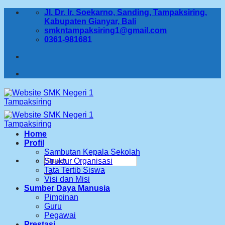
Skip
Jl. Dr. Ir. Soekarno, Sanding, Tampaksiring,
to
Kabupaten Gianyar, Bali
content
smkntampaksiring1@gmail.com
0361-981681
Home
Profil
Sambutan Kepala Sekolah
Search
Struktur Organisasi
for:
Tata Tertib Siswa
Visi dan Misi
Sumber Daya Manusia
Pimpinan
Guru
Pegawai
Prestasi