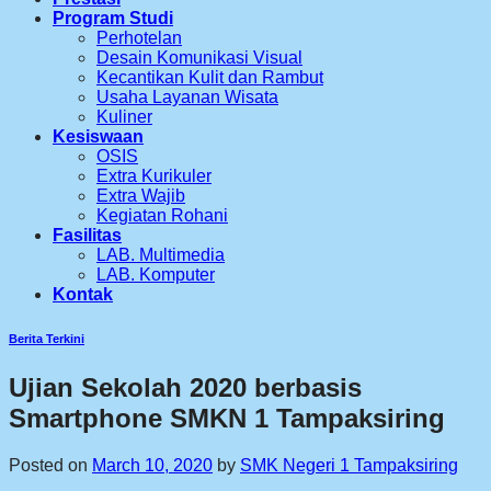
Program Studi
Perhotelan
Desain Komunikasi Visual
Kecantikan Kulit dan Rambut
Usaha Layanan Wisata
Kuliner
Kesiswaan
OSIS
Extra Kurikuler
Extra Wajib
Kegiatan Rohani
Fasilitas
LAB. Multimedia
LAB. Komputer
Kontak
Berita Terkini
Ujian Sekolah 2020 berbasis
Smartphone SMKN 1 Tampaksiring
Posted on
March 10, 2020
by
SMK Negeri 1 Tampaksiring