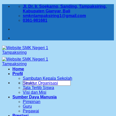
Skip
Jl. Dr. Ir. Soekarno, Sanding, Tampaksiring,
to
Kabupaten Gianyar, Bali
content
smkntampaksiring1@gmail.com
0361-981681
Home
Profil
Sambutan Kepala Sekolah
Search
Struktur Organisasi
for:
Tata Tertib Siswa
Visi dan Misi
Sumber Daya Manusia
Pimpinan
Guru
Pegawai
Prestasi