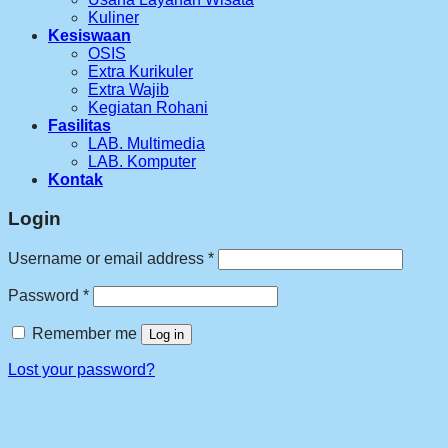
Kuliner
Kesiswaan
OSIS
Extra Kurikuler
Extra Wajib
Kegiatan Rohani
Fasilitas
LAB. Multimedia
LAB. Komputer
Kontak
Login
Required
Username or email address
*
Required
Password
*
Remember me
Log in
Lost your password?