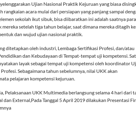
elenggarakan Ujian Nasional Praktik Kejuruan yang biasa dising
 rangkaian acara mulai dari persiapan yang panjang sampai den
men sekolah ikut sibuk, bisa diibaratkan ini adalah saatnya para
reka setelah tiga tahun belajar, saat dimana mereka ditagih ke
entuk dan wujud ujian nasional praktik.
ditetapkan oleh industri, Lembaga Sertifikasi Profesi, dan/atau
 Pendidikan dan Kebudayaan di Tempat-tempat uji kompetensi. Sa
atakan layak sebagai tempat uji kompetensi oleh koordinator Uj
i Profesi. Sebagaimana tahun sebelumnya, nilai UKK akan
mata pelajaran kompetensi kejuruan.
, Pelaksanaan UKK Multimedia berlangsung selama 4 hari dari t
l dan External,Pada Tanggal 5 April 2019 dilakukan Presentasi Fin
lumnya