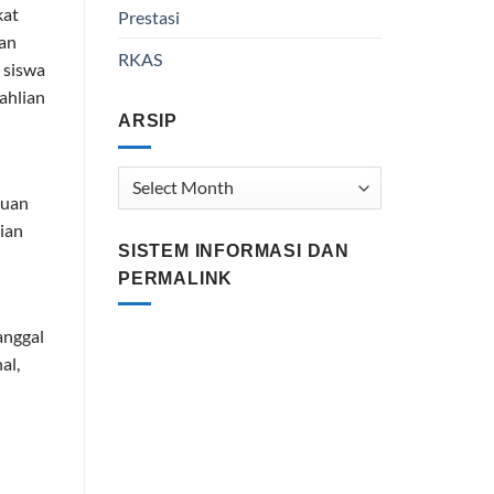
kat
Prestasi
gan
RKAS
 siswa
ahlian
ARSIP
Arsip
tuan
ian
SISTEM INFORMASI DAN
PERMALINK
anggal
al,